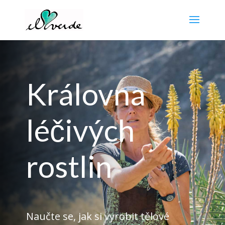
Královna
léčivých
rostlin
Naučte se, jak si vyrobit tělové