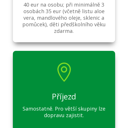
40 eur na osobu; při minimálně 3
osobách 35 eur (včetně listu aloe
vera, mandlového oleje, sklenic a
pomůcek), děti předškolního věku
zdarma.

Příjezd
Samostatně. Pro větší skupiny lze
dopravu zajistit.