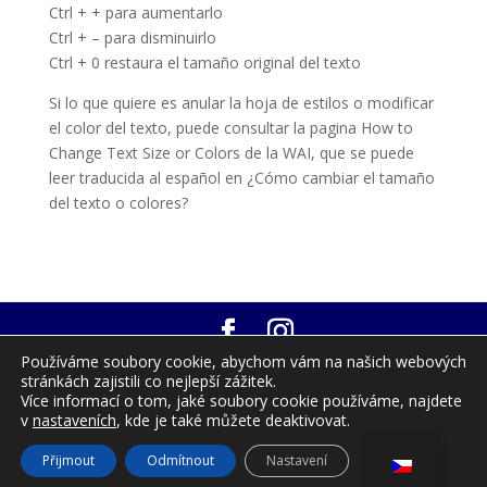
Ctrl + + para aumentarlo
Ctrl + – para disminuirlo
Ctrl + 0 restaura el tamaño original del texto
Si lo que quiere es anular la hoja de estilos o modificar
el color del texto, puede consultar la pagina How to
Change Text Size or Colors de la WAI, que se puede
leer traducida al español en ¿Cómo cambiar el tamaño
del texto o colores?
Používáme soubory cookie, abychom vám na našich webových
© 2025-2026
Zdenka Hajková – Gomera Corazon
stránkách zajistili co nejlepší zážitek.
Verde
|
Právní upozornění
|
Zásady ochrany
Více informací o tom, jaké soubory cookie používáme, najdete
osobních údajů
|
Zásady používání souborů
v
nastaveních
, kde je také můžete deaktivovat.
cookie
|
Přístupnost
|
Mapa stránek
Přijmout
Odmítnout
Nastavení
Vyvinuto společností
SoyDigital Network, S.L.U.