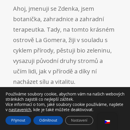
Ahoj, jmenuji se Zdenka, jsem
botanička, zahradnice a zahradní
terapeutka. Tady, na tomto krásném
ostrově La Gomera, žiji v souladu s
cyklem přírody, pěstuji bio zeleninu,
vysazuji původní druhy stromů a
učím lidi, jak v přírodě a díky ní
nacházet sílu a vitalitu.
Používáme soubory cookie, abychom vám na našich webových
stránkách zajistili co nejlepší zážitek.
CHCEŠ O MNĚ VĚDĚT VÍC?
Více informací o tom, jaké soubory cookie používáme, najdete
v
nastaveních
, kde je také můžete deaktivovat.
Přijmout
Odmítnout
Nastavení