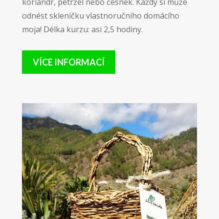
koriandr, petržel nebo česnek. Každý si může
odnést skleničku vlastnoručního domácího
moja! Délka kurzu: asi 2,5 hodiny.
VÍCE INFORMACÍ