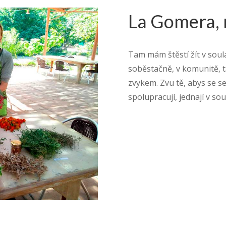
La Gomera, 
Tam mám štěstí žít v soula
soběstačně, v komunitě, t
zvykem. Zvu tě, abys se s
spolupracují, jednají v sou