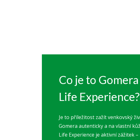
Co je to Gomera
Life Experience?
Je to příležitost zažít venkovský ž
Gomera autenticky a na vlastní ků
Life Experience je aktivní zážitek – 