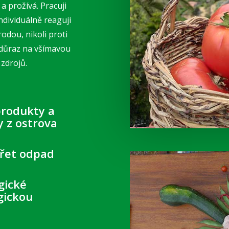
a prožívá. Pracuji
ndividuálně reaguji
rodou, nikoli proti
du důraz na všímavou
zdrojů.
produkty a
y z ostrova
ářet odpad
gické
gickou