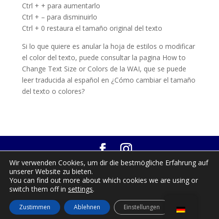
Ctrl + + para aumentarlo
Ctrl + – para disminuirlo
Ctrl + 0 restaura el tamaño original del texto
Si lo que quiere es anular la hoja de estilos o modificar
el color del texto, puede consultar la pagina How to
Change Text Size or Colors de la WAI, que se puede
leer traducida al español en ¿Cómo cambiar el tamaño
del texto o colores?
Wir verwenden Cookies, um dir die bestmögliche Erfahrung auf
© 2025-2026
Zdenka Hajkova - Gomera Corazón
unserer Website zu bieten.
Verde
|
Aviso Legal
|
Política de Privacidad
|
You can find out more about which cookies we are using or
Política de Cookies
|
Accesibilidad
|
Mapa del
switch them off in
settings
.
sitio web
Zustimmen
Ablehnen
Einstellungen
Desarrollado por
SoyDigital Network, S.L.U.